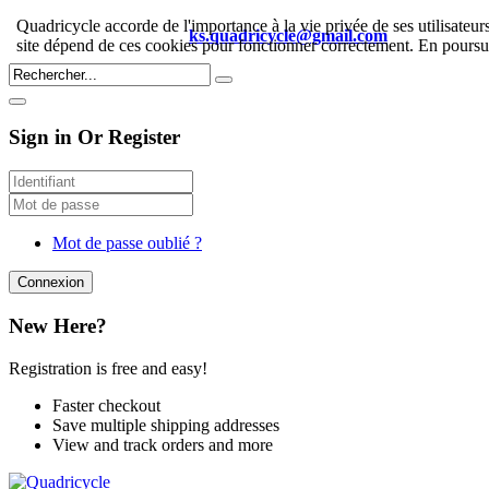
Quadricycle accorde de l'importance à la vie privée de ses utilisateu
Tel : 06.69.58.95.95 / @
ks.quadricycle@gmail.com
site dépend de ces cookies pour fonctionner correctement. En poursuiv
Sign in Or Register
Mot de passe oublié ?
Connexion
New Here?
Registration is free and easy!
Faster checkout
Save multiple shipping addresses
View and track orders and more